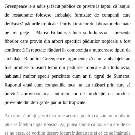
Greenpeace le-a adus şi făcut publice cu privire la faptul că lanţuri
de restaurante folosesc ambalaje furnizate de companii care
defrișează pădurile tropicale. Potrivit testelor de laborator efectuate
pe trei piețe – Marea Britanie, China și Indonezia – prezența
fibrelor care provin din arbori specifici pădurilor tropicale a fost
confirmată în repetate rânduri în compoziția a numeroase tipuri de
ambalaje. Raportul Greenpeace argumentează cum ambalajele au
fost produse folosind lemn din pădurile tropicale din Indonezia,
habitatul multor specii periclitate cum ar fi tigrul de Sumatra.
Raportul arată cum companiile inca nu iau măsuri prin care să
prevină aprovizionarea lanțurilor lor de producție cu produse
provenite din defrișările pădurilor tropicale.
Am vrut să aflaţi şi voi lucrurile acestea pentru că sunt un motiv în
plus să înteţim lupta noastră. Aţi putea spune că nouă nu are de ce
să ne pese, că vorbim despre locuri îndepărtate si că ce se întâmplă