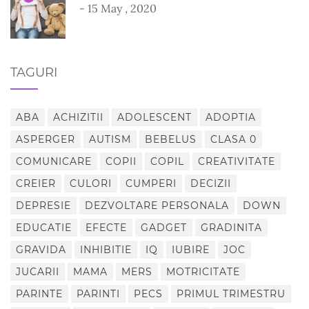
- 15 May , 2020
TAGURI
ABA
ACHIZITII
ADOLESCENT
ADOPTIA
ASPERGER
AUTISM
BEBELUS
CLASA 0
COMUNICARE
COPII
COPIL
CREATIVITATE
CREIER
CULORI
CUMPERI
DECIZII
DEPRESIE
DEZVOLTARE PERSONALA
DOWN
EDUCATIE
EFECTE
GADGET
GRADINITA
GRAVIDA
INHIBITIE
IQ
IUBIRE
JOC
JUCARII
MAMA
MERS
MOTRICITATE
PARINTE
PARINTI
PECS
PRIMUL TRIMESTRU