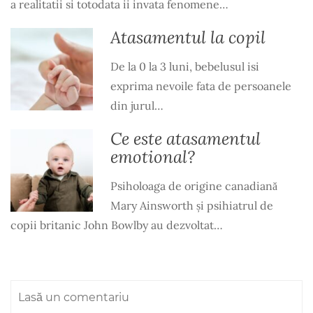
a realitatii si totodata ii invata fenomene…
Atasamentul la copil
De la 0 la 3 luni, bebelusul isi
exprima nevoile fata de persoanele
din jurul…
Ce este atasamentul
emotional?
Psiholoaga de origine canadiană
Mary Ainsworth și psihiatrul de
copii britanic John Bowlby au dezvoltat…