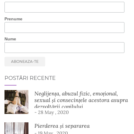
Prenume
Nume
POSTĂRI RECENTE
Neglijența, abuzul fizic, emoțional,
sexual și consecințele acestora asupra
dezvoltării copilului
- 28 May , 2020
Pierderea și separarea
- 19 May , 2020