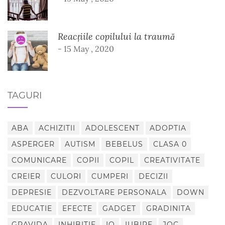
Reacțiile copilului la traumă
- 15 May , 2020
TAGURI
ABA
ACHIZITII
ADOLESCENT
ADOPTIA
ASPERGER
AUTISM
BEBELUS
CLASA 0
COMUNICARE
COPII
COPIL
CREATIVITATE
CREIER
CULORI
CUMPERI
DECIZII
DEPRESIE
DEZVOLTARE PERSONALA
DOWN
EDUCATIE
EFECTE
GADGET
GRADINITA
GRAVIDA
INHIBITIE
IQ
IUBIRE
JOC