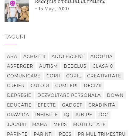
Reacțiile copilului la traumă
- 15 May , 2020
TAGURI
ABA
ACHIZITII
ADOLESCENT
ADOPTIA
ASPERGER
AUTISM
BEBELUS
CLASA 0
COMUNICARE
COPII
COPIL
CREATIVITATE
CREIER
CULORI
CUMPERI
DECIZII
DEPRESIE
DEZVOLTARE PERSONALA
DOWN
EDUCATIE
EFECTE
GADGET
GRADINITA
GRAVIDA
INHIBITIE
IQ
IUBIRE
JOC
JUCARII
MAMA
MERS
MOTRICITATE
PARINTE
PARINTI
PECS
PRIMUL TRIMESTRU