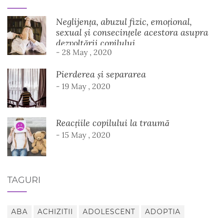
Neglijența, abuzul fizic, emoțional,
sexual și consecințele acestora asupra
dezvoltării copilului
- 28 May , 2020
Pierderea și separarea
- 19 May , 2020
Reacțiile copilului la traumă
- 15 May , 2020
TAGURI
ABA
ACHIZITII
ADOLESCENT
ADOPTIA