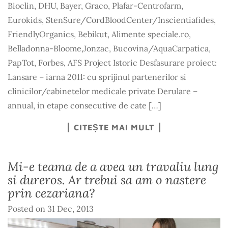
Bioclin, DHU, Bayer, Graco, Plafar-Centrofarm,
Eurokids, StenSure/CordBloodCenter/Inscientiafides,
FriendlyOrganics, Bebikut, Alimente speciale.ro,
Belladonna-Bloome,Jonzac, Bucovina/AquaCarpatica,
PapTot, Forbes, AFS Project Istoric Desfasurare proiect:
Lansare – iarna 2011: cu sprijinul partenerilor si
clinicilor/cabinetelor medicale private Derulare –
annual, in etape consecutive de cate […]
CITEȘTE MAI MULT
Mi-e teama de a avea un travaliu lung
si dureros. Ar trebui sa am o nastere
prin cezariana?
Posted on
31 Dec, 2013