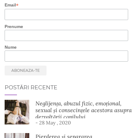
*
Email
Prenume
Nume
POSTĂRI RECENTE
Neglijența, abuzul fizic, emoțional,
sexual și consecințele acestora asupra
dezvoltării copilului
- 28 May , 2020
Pierderea și separarea