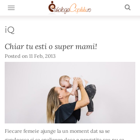
TOGGLE NAVIGATION
iQ
Chiar tu esti o super mami!
Posted on
11 Feb, 2013
Fiecare femeie ajunge la un moment dat sa se
gandeasca si sa analizeze daca e pregatita sau nu sa