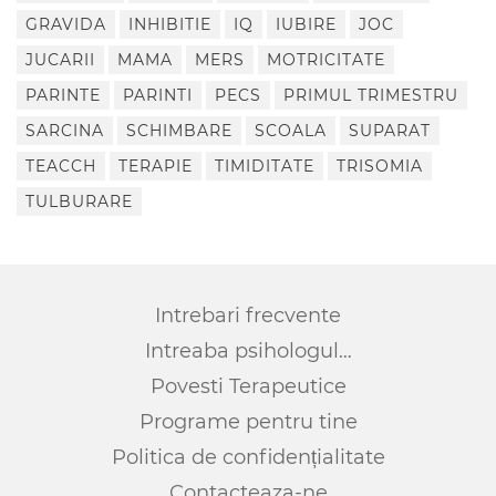
GRAVIDA
INHIBITIE
IQ
IUBIRE
JOC
JUCARII
MAMA
MERS
MOTRICITATE
PARINTE
PARINTI
PECS
PRIMUL TRIMESTRU
SARCINA
SCHIMBARE
SCOALA
SUPARAT
TEACCH
TERAPIE
TIMIDITATE
TRISOMIA
TULBURARE
Intrebari frecvente
Intreaba psihologul…
Povesti Terapeutice
Programe pentru tine
Politica de confidențialitate
Contacteaza-ne