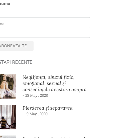
nume
me
TĂRI RECENTE
Neglijența, abuzul fizic,
emoțional, sexual și
consecințele acestora asupra
dezvoltării copilului
- 28 May , 2020
Pierderea și separarea
- 19 May , 2020