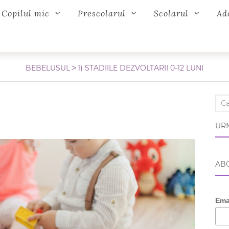
Copilul mic
Prescolarul
Scolarul
Ad
BEBELUSUL
1) STADIILE DEZVOLTARII 0-12 LUNI
Sear
URM
ABO
Ema