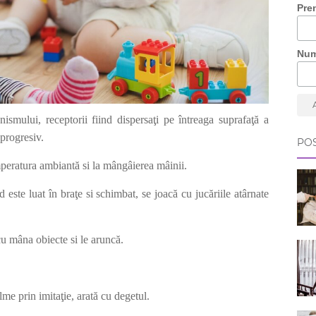
Pre
Nu
nismului, receptorii fiind dispersaţi pe întreaga suprafaţă a
 progresiv.
POS
mperatura ambiantă si la mângâierea mâinii.
d este luat în braţe si schimbat, se joacă cu jucăriile atârnate
 cu mâna obiecte si le aruncă.
me prin imitaţie, arată cu degetul.