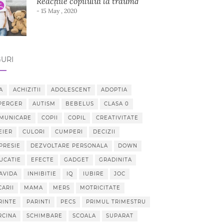
Reacțiile copilului la traumă
- 15 May , 2020
URI
A
ACHIZITII
ADOLESCENT
ADOPTIA
PERGER
AUTISM
BEBELUS
CLASA 0
MUNICARE
COPII
COPIL
CREATIVITATE
EIER
CULORI
CUMPERI
DECIZII
PRESIE
DEZVOLTARE PERSONALA
DOWN
UCATIE
EFECTE
GADGET
GRADINITA
AVIDA
INHIBITIE
IQ
IUBIRE
JOC
CARII
MAMA
MERS
MOTRICITATE
RINTE
PARINTI
PECS
PRIMUL TRIMESTRU
RCINA
SCHIMBARE
SCOALA
SUPARAT