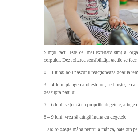
Simţul tactil este cel mai extensiv simţ al orga
corpului. Dezvoltarea sensibilităţii tactile se face
0 – 1 lună: nou născutul reacţionează doar la te
3 – 4 luni: plânge când este ud, se linişteşte cân
deasupra patului.
5 – 6 luni: se joacă cu propriile degetele, atinge
8 – 9 luni: vrea să atingă hrana cu degetele.
1 an: foloseşte mâna pentru a mânca, bate din pal