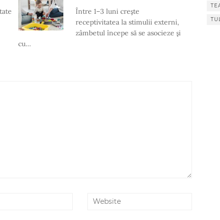
TE
tate
Între 1–3 luni creşte
TU
receptivitatea la stimulii externi,
zâmbetul începe să se asocieze şi
cu…