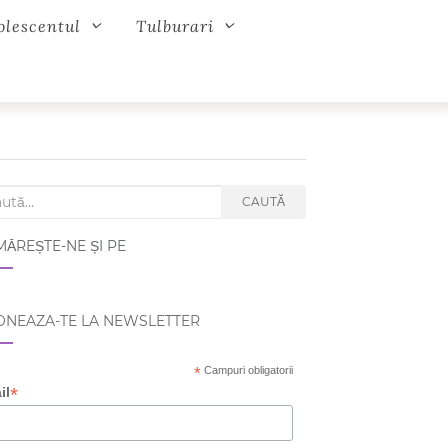
olescentul
Tulburari
ch for:
CAUTĂ
ĂREȘTE-NE ȘI PE
NEAZA-TE LA NEWSLETTER
*
Campuri obligatorii
*
il