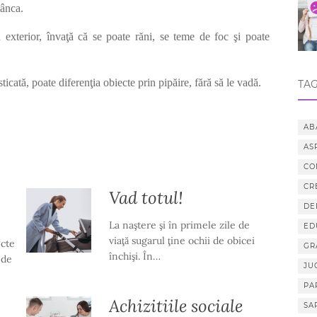
mânca.
in exterior, învaţă că se poate răni, se teme de foc şi poate
sticată, poate diferenţia obiecte prin pipăire, fără să le vadă.
TAG
AB
AS
CO
CR
Vad totul!
DE
La naştere şi în primele zile de
ED
viaţă sugarul ţine ochii de obicei
ecte
GR
închişi. În…
 de
JU
PA
Achizitiile sociale
SA