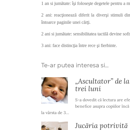
1 an si jumătate: îşi foloseşte degetele pentru a 
2 ani: reacţionează diferit la diverşi stimuli d
întoarce paginile unei cărţi.
2 ani si jumătate: sensibilitatea tactilă devine sofi
3 ani: face distincţia între rece şi fierbinte.
Te-ar putea interesa si...
„Ascultator” de la
trei luni
S-a dovedit că lectura are ef
benefice asupra copiilor încă
la vârsta de 3…
Jucăria potrivită