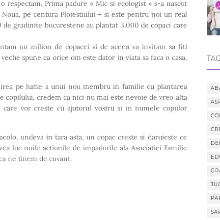
 o respectam. Prima padure « Mic si ecologist » s-a nascut
 Noua, pe centura Ploiestiului – si este pentru noi un real
 de gradinite bucurestene au plantat 3.000 de copaci care
ntam un milion de copacei si de aceea va invitam sa fiti
a veche spune ca orice om este dator in viata sa faca o casa,
TAG
irea pe lume a unui nou membru in familie cu plantarea
AB
e copilului, credem ca nici nu mai este nevoie de vreo alta
AS
le care vor creste cu ajutorul vostru si in numele copiilor
CO
CR
acolo, undeva in tara asta, un copac creste si daruieste ce
DE
a loc noile actiunile de impadurile ala Asociatiei Familie
ED
u ca ne tinem de cuvant.
GR
JU
PA
SA