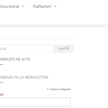
olescentul
Tulburari
ch for:
CAUTĂ
ĂREȘTE-NE ȘI PE
NEAZA-TE LA NEWSLETTER
*
Campuri obligatorii
*
il