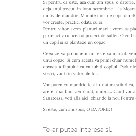
Si pentru ca este, asa cum am spus, o datorie,
deja anul trecut, in luna octombrie – la Moara
motiv de mandrie. Manute mici de copii din 40
vor creste, practic, odata cu ei.
Pentru viitor avem planuri mari : vrem sa pla
parte activa a acestui proiect de suflet. O vorb
un copil si sa planteze un copac.
Ceea ce va propunem noi este sa marcati ven
unui copac. Si cum acesta va primi chiar numel
dovada a faptului ca va iubiti copilul. Paduri
vostri, vor fi in viitor ale lor.
Vor putea cu mandrie iesi in natura stiind ca, 
are el mai bun: aer curat, umbra… Cand vor ave
Sanatoasa, veti afla aici, chiar de la noi. Pentr
Si este, cum am spus, O DATORIE !
Te-ar putea interesa si...