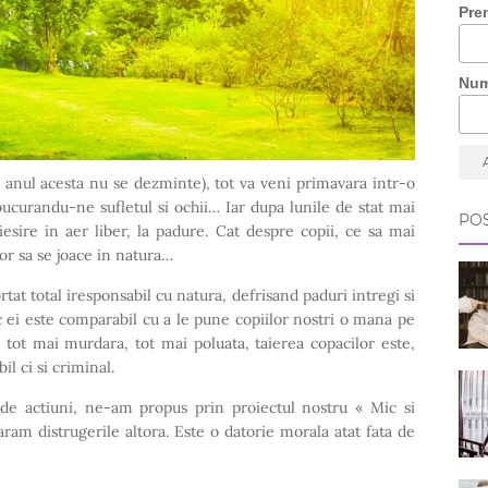
Pre
Nu
ca anul acesta nu se dezminte), tot va veni primavara intr-o
, bucurandu-ne sufletul si ochii… Iar dupa lunile de stat mai
POS
iesire in aer liber, la padure. Cat despre copii, ce sa mai
or sa se joace in natura…
rtat total iresponsabil cu natura, defrisand paduri intregi si
ac ei este comparabil cu a le pune copiilor nostri o mana pe
 tot mai murdara, tot mai poluata, taierea copacilor este,
l ci si criminal.
de actiuni, ne-am propus prin proiectul nostru « Mic si
ram distrugerile altora. Este o datorie morala atat fata de