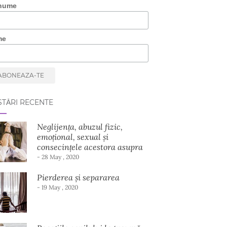
nume
me
TĂRI RECENTE
Neglijența, abuzul fizic,
emoțional, sexual și
consecințele acestora asupra
dezvoltării copilului
- 28 May , 2020
Pierderea și separarea
- 19 May , 2020