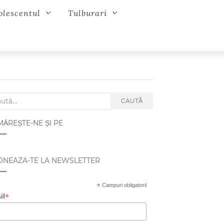
olescentul
Tulburari
ch for:
CAUTĂ
ĂREȘTE-NE ȘI PE
NEAZA-TE LA NEWSLETTER
*
Campuri obligatorii
*
il