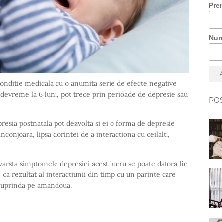
Pre
Nu
conditie medicala cu o anumita serie de efecte negative
i devreme la 6 luni, pot trece prin perioade de depresie sau
POS
resia postnatala pot dezvolta si ei o forma de depresie
inconjoara, lipsa dorintei de a interactiona cu ceilalti,
varsta simptomele depresiei acest lucru se poate datora fie
e ca rezultat al interactiunii din timp cu un parinte care
 cuprinda pe amandoua.