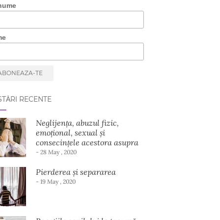
nume
me
TĂRI RECENTE
Neglijența, abuzul fizic,
emoțional, sexual și
consecințele acestora asupra
dezvoltării copilului
- 28 May , 2020
Pierderea și separarea
- 19 May , 2020