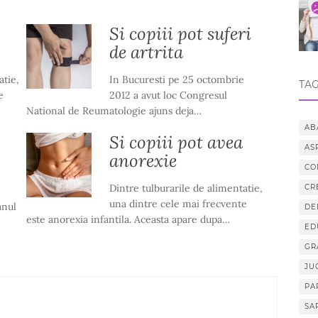
Si copiii pot suferi
de artrita
atie,
In Bucuresti pe 25 octombrie
TAG
e
2012 a avut loc Congresul
National de Reumatologie ajuns deja…
AB
Si copiii pot avea
AS
anorexie
CO
Dintre tulburarile de alimentatie,
CR
una dintre cele mai frecvente
anul
DE
este anorexia infantila. Aceasta apare dupa…
ED
GR
JU
PA
SA