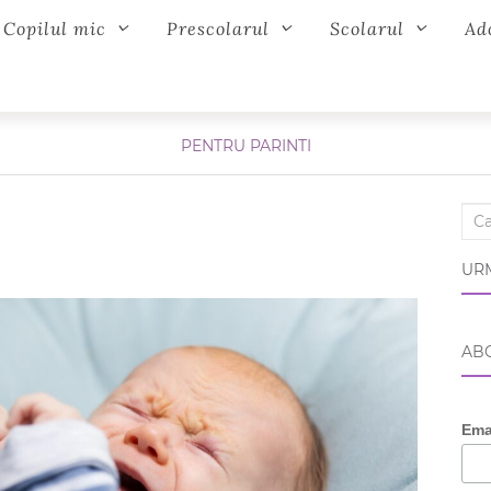
Copilul mic
Prescolarul
Scolarul
Ad
PENTRU PARINTI
Sear
URM
ABO
Ema