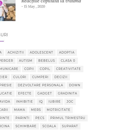
Reacțiile copilului la traumă
- 15 May , 2020
URI
A
ACHIZITII
ADOLESCENT
ADOPTIA
PERGER
AUTISM
BEBELUS
CLASA 0
MUNICARE
COPII
COPIL
CREATIVITATE
EIER
CULORI
CUMPERI
DECIZII
PRESIE
DEZVOLTARE PERSONALA
DOWN
UCATIE
EFECTE
GADGET
GRADINITA
AVIDA
INHIBITIE
IQ
IUBIRE
JOC
CARII
MAMA
MERS
MOTRICITATE
RINTE
PARINTI
PECS
PRIMUL TRIMESTRU
RCINA
SCHIMBARE
SCOALA
SUPARAT