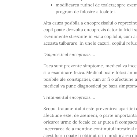
modificarea rutinei de toaleta; spre exem
program de folosire a toaletei.
Alta cauza posibila a encoprezisului o reprezint
copil poate dezvolta encoprezis datorita fricii sau
Evenimente stresante in viata copilului, cum ar f
aceasta tulburare. In unele cazuri, copilul refuz
Diagnosticul encoprezis….
Daca sunt prezente simptome, medicul va incep
si o examinare fizica. Medicul poate folosi anum
posibile ale constipatiei, cum ar fi o afectiune a
medicul va pune diagnosticul pe baza simptomel
Tratamentul encoprezis….
Scopul tratamentului este prevenirea aparitiei c
afectiune este, de asemeni, o parte important
oricaror urme de fecale ce ar putea fi compactat
incercarea de a mentine continutul intestinal m
acest lucru poate fi obtinut prin modificarea d