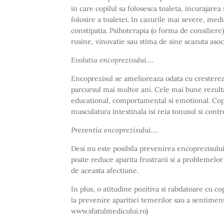
in care copilul sa folosesca toaleta, incurajarea
folosire a toaletei. In cazurile mai severe, me
constipatia. Psihoterapia (o forma de consiliere)
rusine, vinovatie sau stima de sine scazuta asoc
Evolutia encoprezisului….
Encoprezisul se amelioreaza odata cu cresterea
parcursul mai multor ani. Cele mai bune rezult
educational, comportamental si emotional. Cop
musculatura intestinala isi reia tonusul si contr
Preventia encoprezisului….
Desi nu este posibila prevenirea encoprezisulu
poate reduce aparita frustrarii si a problemelo
de aceasta afectiune.
In plus, o atitudine pozitiva si rabdatoare cu copi
la prevenire aparitiei temerilor sau a sentimen
www.sfatulmedicului.ro)