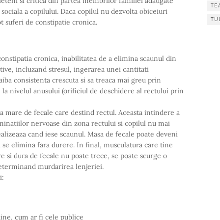
ieteni si critica din partea membrilor familiei adaugate
TE
 sociala a copilului. Daca copilul nu dezvolta obiceiuri
TU
t suferi de constipatie cronica.
onstipatia cronica, inabilitatea de a elimina scaunul din
ive, incluzand stresul, ingerarea unei cantitati
 aiba consistenta crescuta si sa treaca mai greu prin
a nivelul anusului (orificiul de deschidere al rectului prin
a mare de fecale care destind rectul. Aceasta intindere a
inatiilor nervoase din zona rectului si copilul nu mai
ealizeaza cand iese scaunul. Masa de fecale poate deveni
se elimina fara durere. In final, musculatura care tine
re si dura de fecale nu poate trece, se poate scurge o
eterminand murdarirea lenjeriei.
i:
aine, cum ar fi cele publice