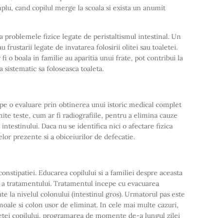
plu, cand copilul merge la scoala si exista un anumit
a problemele fizice legate de peristaltismul intestinal. Un
 frustarii legate de invatarea folosirii olitei sau toaletei.
i o boala in familie au aparitia unui frate, pot contribui la
a sistematic sa foloseasca toaleta.
e o evaluare prin obtinerea unui istoric medical complet
ite teste, cum ar fi radiografiile, pentru a elimina cauze
 intestinului. Daca nu se identifica nici o afectare fizica
or prezente si a obiceiurilor de defecatie.
onstipatiei. Educarea copilului si a familiei despre aceasta
a a tratamentului. Tratamentul incepe cu evacuarea
e la nivelul colonului (intestinul gros). Urmatorul pas este
oale si colon usor de eliminat. In cele mai multe cazuri,
ietei copilului, programarea de momente de-a lungul zilei