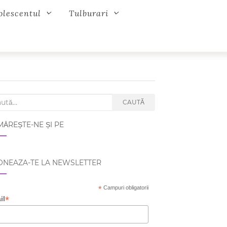
olescentul
Tulburari
ch for:
CAUTĂ
ĂREȘTE-NE ȘI PE
NEAZA-TE LA NEWSLETTER
*
Campuri obligatorii
*
il