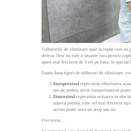
Tulburarile de eliminare apar la copiii care au
defeca. Desi nu este o situatie rara pentru copi
apare mai frecvent de 3 ori pe luna, in special l
Exista doua tipuri de tulburari de eliminare: en
Encoprezisul
reprezinta eliminarea scaunu
sau pe podea; acest comportament poate 
Enurezisul
reprezinta urinarea in alte l
udarea patului, este cel mai frecvent tip 
acesta poate avea un scop sau nu.
Frecventa….
Encoprezisul este destul de frecvent, desi mult