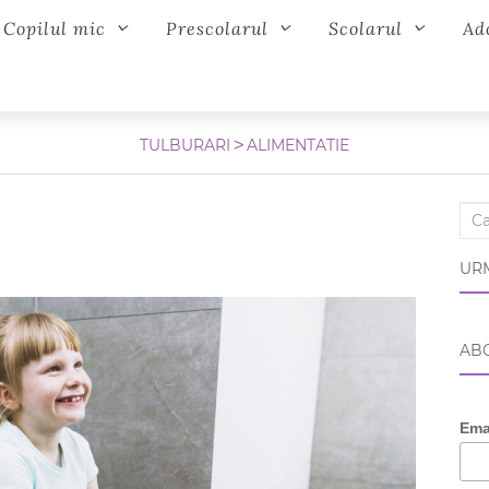
Copilul mic
Prescolarul
Scolarul
Ad
TULBURARI
ALIMENTATIE
Sear
URM
ABO
Ema