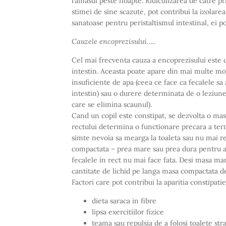
ramasul peste noapte. Ridiculizarea de catre pr
stimei de sine scazute, pot contribui la izolarea
sanatoase pentru peristaltismul intestinal, ei po
Cauzele encoprezisului…..
Cel mai frecventa cauza a encoprezisului este c
intestin. Aceasta poate apare din mai multe mot
insuficiente de apa (ceea ce face ca fecalele sa
intestin) sau o durere determinata de o leziune l
care se elimina scaunul).
Cand un copil este constipat, se dezvolta o mas
rectului determina o functionare precara a term
simte nevoia sa mearga la toaleta sau nu mai r
compactata – prea mare sau prea dura pentru a 
fecalele in rect nu mai face fata. Desi masa ma
cantitate de lichid pe langa masa compactata d
Factori care pot contribui la aparitia constipatie
dieta saraca in fibre
lipsa exercitiilor fizice
teama sau repulsia de a folosi toalete str