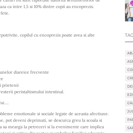
eaza ca intre 1,5 si 10% dintre copii au encoprezis.
fete.
epotrivite, copilul cu encoprezis poate avea si alte
TAG
AB
AS
CO
unelor diareice frecvente
ce
CR
i prietenii
DE
terii peristaltismului intestinal.
ED
lui….
GR
JU
obleme emotionale si sociale legate de aceasta afectiune.
e, pot deveni deprimati, se descurca greu la scoala si
PA
fuza sa mearga la petreceri si la evenimente care implica
SA