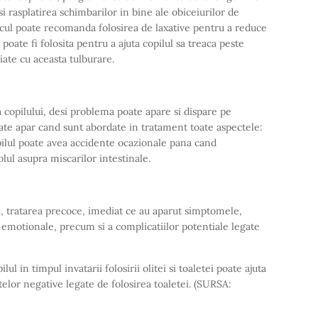
 si rasplatirea schimbarilor in bine ale obiceiurilor de
dicul poate recomanda folosirea de laxative pentru a reduce
 poate fi folosita pentru a ajuta copilul sa treaca peste
iate cu aceasta tulburare.
 copilului, desi problema poate apare si dispare pe
ate apar cand sunt abordate in tratament toate aspectele:
ilul poate avea accidente ocazionale pana cand
olul asupra miscarilor intestinale.
i, tratarea precoce, imediat ce au aparut simptomele,
r emotionale, precum si a complicatiilor potentiale legate
lul in timpul invatarii folosirii olitei si toaletei poate ajuta
telor negative legate de folosirea toaletei. (SURSA: