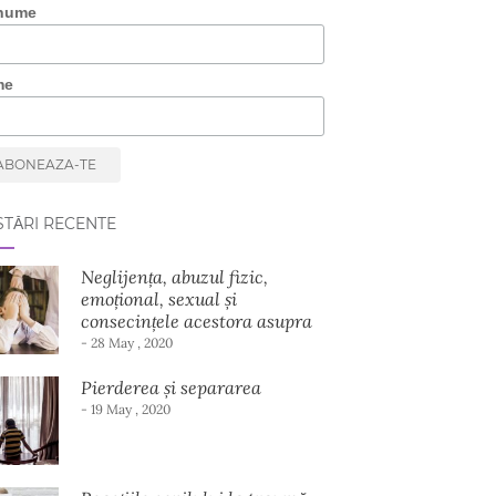
nume
me
TĂRI RECENTE
Neglijența, abuzul fizic,
emoțional, sexual și
consecințele acestora asupra
dezvoltării copilului
- 28 May , 2020
Pierderea și separarea
- 19 May , 2020