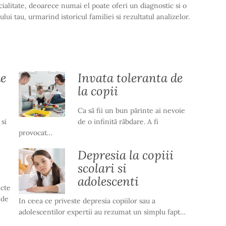
cialitate, deoarece numai el poate oferi un diagnostic si o
i tau, urmarind istoricul familiei si rezultatul analizelor.
e
Invata toleranta de
la copii
Ca să fii un bun părinte ai nevoie
si
de o infinită răbdare. A fi
provocat…
Depresia la copiii
scolari si
adolescenti
ecte
 de
In ceea ce priveste depresia copiilor sau a
adolescentilor expertii au rezumat un simplu fapt…