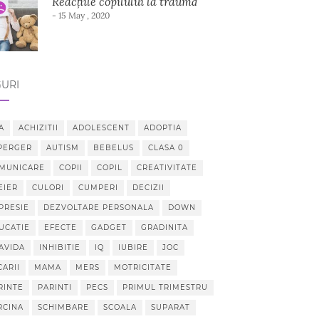
Reacțiile copilului la traumă
- 15 May , 2020
URI
A
ACHIZITII
ADOLESCENT
ADOPTIA
PERGER
AUTISM
BEBELUS
CLASA 0
MUNICARE
COPII
COPIL
CREATIVITATE
EIER
CULORI
CUMPERI
DECIZII
PRESIE
DEZVOLTARE PERSONALA
DOWN
UCATIE
EFECTE
GADGET
GRADINITA
AVIDA
INHIBITIE
IQ
IUBIRE
JOC
CARII
MAMA
MERS
MOTRICITATE
RINTE
PARINTI
PECS
PRIMUL TRIMESTRU
RCINA
SCHIMBARE
SCOALA
SUPARAT