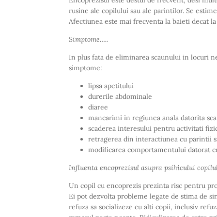
rusine ale copilului sau ale parintilor. Se estim
Afectiunea este mai frecventa la baieti decat la 
Simptome…..
In plus fata de eliminarea scaunului in locuri n
simptome:
lipsa apetitului
durerile abdominale
diaree
mancarimi in regiunea anala datorita sca
scaderea interesului pentru activitati fizi
retragerea din interactiunea cu parintii s
modificarea comportamentului datorat cres
Influenta encoprezisul asupra psihicului copilu
Un copil cu encoprezis prezinta risc pentru pr
Ei pot dezvolta probleme legate de stima de sin
refuza sa socializeze cu alti copii, inclusiv re