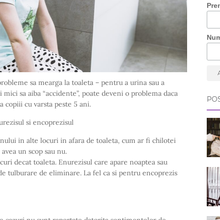
Pre
Nu
 probleme sa mearga la toaleta – pentru a urina sau a
ii mici sa aiba “accidente”, poate deveni o problema daca
POS
a copiii cu varsta peste 5 ani.
urezisul si encoprezisul
lui in alte locuri in afara de toaleta, cum ar fi chilotei
avea un scop sau nu.
ocuri decat toaleta. Enurezisul care apare noaptea sau
de tulburare de eliminare. La fel ca si pentru encoprezis
e cazuri nu sunt raportate datorita sentimentelor de