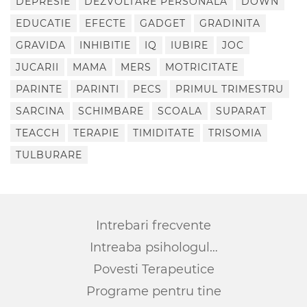
DEPRESIE
DEZVOLTARE PERSONALA
DOWN
EDUCATIE
EFECTE
GADGET
GRADINITA
GRAVIDA
INHIBITIE
IQ
IUBIRE
JOC
JUCARII
MAMA
MERS
MOTRICITATE
PARINTE
PARINTI
PECS
PRIMUL TRIMESTRU
SARCINA
SCHIMBARE
SCOALA
SUPARAT
TEACCH
TERAPIE
TIMIDITATE
TRISOMIA
TULBURARE
Intrebari frecvente
Intreaba psihologul…
Povesti Terapeutice
Programe pentru tine