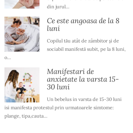
din jurul…
Ce este angoasa de la 8
luni
Copilul tău atât de zâmbitor şi de
sociabil manifestă subit, pe la 8 luni,
o…
Manifestari de
anxietate la varsta 15-
30 luni
Un bebelus in varsta de 15-30 luni
isi manifesta protestul prin urmatoarele simtome:
plange, tipa,cauta…