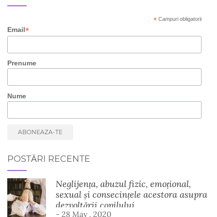
*
Campuri obligatorii
*
Email
Prenume
Nume
POSTĂRI RECENTE
Neglijența, abuzul fizic, emoțional,
sexual și consecințele acestora asupra
dezvoltării copilului
- 28 May , 2020