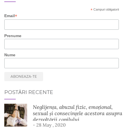
*
Campuri obligatorii
*
Email
Prenume
Nume
POSTĂRI RECENTE
Neglijența, abuzul fizic, emoțional,
sexual și consecințele acestora asupra
dezvoltării copilului
- 28 May , 2020