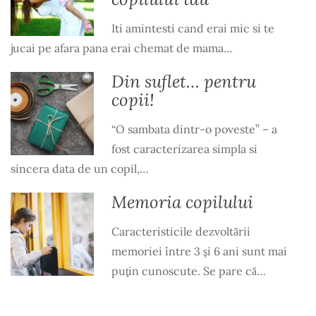
Iti amintesti cand erai mic si te
jucai pe afara pana erai chemat de mama…
Din suflet… pentru
copii!
“O sambata dintr-o poveste” – a
fost caracterizarea simpla si
sincera data de un copil,…
Memoria copilului
Caracteristicile dezvoltării
memoriei între 3 şi 6 ani sunt mai
puţin cunoscute. Se pare că…