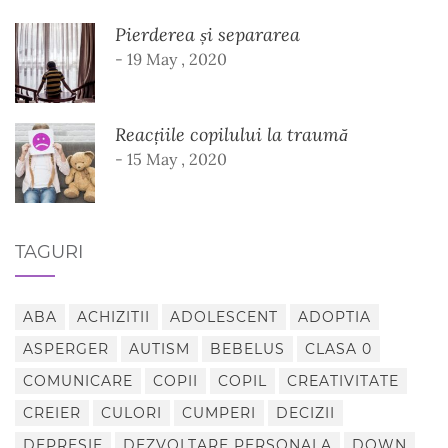
Pierderea și separarea
- 19 May , 2020
Reacțiile copilului la traumă
- 15 May , 2020
TAGURI
ABA
ACHIZITII
ADOLESCENT
ADOPTIA
ASPERGER
AUTISM
BEBELUS
CLASA 0
COMUNICARE
COPII
COPIL
CREATIVITATE
CREIER
CULORI
CUMPERI
DECIZII
DEPRESIE
DEZVOLTARE PERSONALA
DOWN