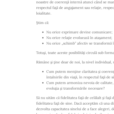
noastre de coerenţă internă atunci când se man
respectul faţă de angajament sau relaţie, respect
loialitate.
Ştim că:
Nu orice exprimare devine comunicare;
Nu orice relaţie evoluează în ataşament;
Nu orice „schimb” afectiv se transformă 
Totuşi, toate aceste posibilităţi circulă sub for
Rămâne şi ţine doar de noi, la nivel individual,
Cum putem menţine claritatea şi coerenţa
întalnirile din viaţă, în respectul faţă de si
Cum putem armoniza nevoia de calitate, 
evoluţia şi transformările necesare?
Să nu uităm că fidelitatea faţă de celălalt şi faţ
fidelitatea faţă de sine. Dacă acceptăm că una d
dezvolta capacitatea sinelui de a face alegeri,