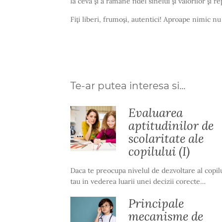
la ceva şi a rămâne fidel sinelui şi valorilor şi r
Fiţi liberi, frumoşi, autentici! Aproape nimic nu 
Te-ar putea interesa si...
Evaluarea
aptitudinilor de
scolaritate ale
copilului (I)
Daca te preocupa nivelul de dezvoltare al copil
tau in vederea luarii unei decizii corecte…
Principale
mecanisme de