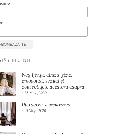
nume
me
TĂRI RECENTE
Neglijența, abuzul fizic,
emoțional, sexual și
consecințele acestora asupra
dezvoltării copilului
- 28 May , 2020
Pierderea și separarea
- 19 May , 2020