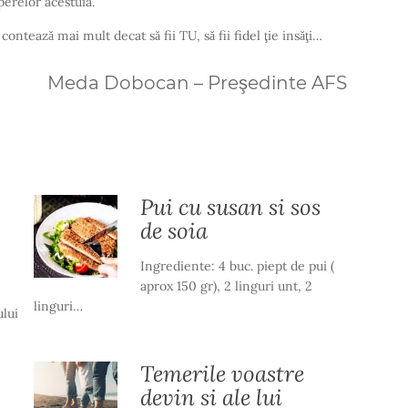
eperelor acestuia.
contează mai mult decat să fii TU, să fii fidel ţie insăţi…
Meda Dobocan – Preşedinte AFS
Pui cu susan si sos
de soia
Ingrediente: 4 buc. piept de pui (
aprox 150 gr), 2 linguri unt, 2
linguri…
ului
Temerile voastre
devin si ale lui