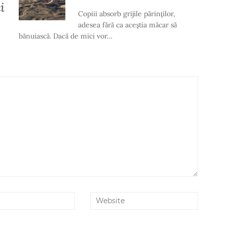
i
Copiii absorb grijile părinţilor,
adesea fără ca aceştia măcar să
bănuiască. Dacă de mici vor…