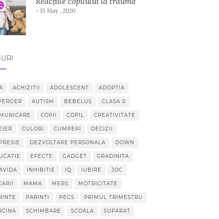
Reacțiile copilului la traumă
- 15 May , 2020
URI
A
ACHIZITII
ADOLESCENT
ADOPTIA
PERGER
AUTISM
BEBELUS
CLASA 0
MUNICARE
COPII
COPIL
CREATIVITATE
EIER
CULORI
CUMPERI
DECIZII
PRESIE
DEZVOLTARE PERSONALA
DOWN
UCATIE
EFECTE
GADGET
GRADINITA
AVIDA
INHIBITIE
IQ
IUBIRE
JOC
CARII
MAMA
MERS
MOTRICITATE
RINTE
PARINTI
PECS
PRIMUL TRIMESTRU
RCINA
SCHIMBARE
SCOALA
SUPARAT