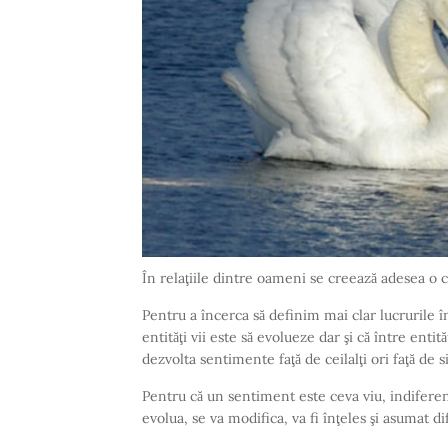
În relaţiile dintre oameni se creează adesea o co
Pentru a încerca să definim mai clar lucrurile î
entităţi vii este să evolueze dar şi că între enti
dezvolta sentimente faţă de ceilalţi ori faţă de s
Pentru că un sentiment este ceva viu, indiferent 
evolua, se va modifica, va fi înţeles şi asumat di