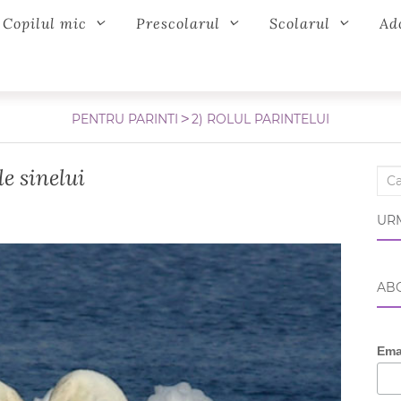
Copilul mic
Prescolarul
Scolarul
Ad
PENTRU PARINTI
2) ROLUL PARINTELUI
le sinelui
Sear
URM
ABO
Ema