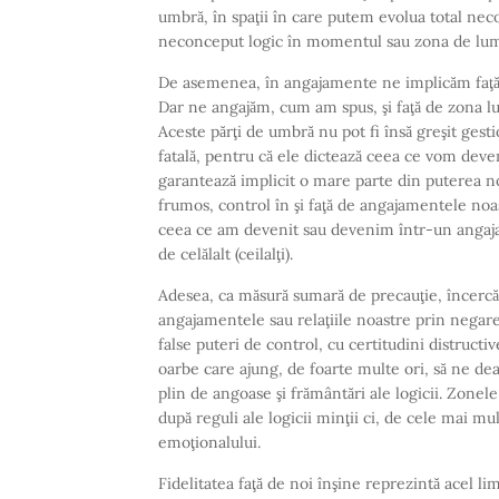
umbră, în spaţii în care putem evolua total necon
neconceput logic în momentul sau zona de lum
De asemenea, în angajamente ne implicăm faţă 
Dar ne angajăm, cum am spus, şi faţă de zona lu
Aceste părţi de umbră nu pot fi însă greşit gest
fatală, pentru că ele dictează ceea ce vom deveni
garantează implicit o mare parte din puterea n
frumos, control în şi faţă de angajamentele no
ceea ce am devenit sau devenim într-un angajame
de celălalt (ceilalţi).
Adesea, ca măsură sumară de precauţie, încercă
angajamentele sau relaţiile noastre prin negare
false puteri de control, cu certitudini distructive
oarbe care ajung, de foarte multe ori, să ne dea
plin de angoase şi frământări ale logicii. Zonele
după reguli ale logicii minţii ci, de cele mai mult
emoţionalului.
Fidelitatea faţă de noi înşine reprezintă acel li