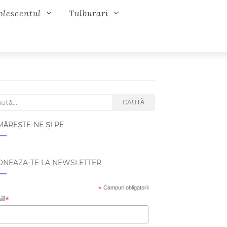
olescentul
Tulburari
ch for:
CAUTĂ
ĂREȘTE-NE ȘI PE
NEAZA-TE LA NEWSLETTER
*
Campuri obligatorii
*
il