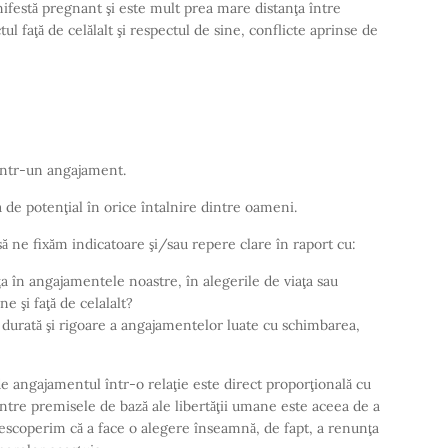
ifestă pregnant şi este mult prea mare distanţa între
ul faţă de celălalt şi respectul de sine, conflicte aprinse de
într-un angajament.
ma de potenţial în orice întalnire dintre oameni.
 să ne fixăm indicatoare şi/sau repere clare în raport cu:
 în angajamentele noastre, în alegerile de viaţa sau
ne şi faţă de celalalt?
durată şi rigoare a angajamentelor luate cu schimbarea,
ă de angajamentul într-o relaţie este direct proporţională cu
intre premisele de bază ale libertăţii umane este aceea de a
 descoperim că a face o alegere înseamnă, de fapt, a renunţa