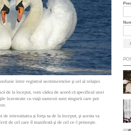
Pre
Nu
POS
nfuzie între registrul sentimentelor şi cel al relaţiei.
ncă de la început, vom cădea de acord că specificul unei
tăţile înzestrate cu viaţă oamenii sunt singurii care pot
ine.
de intensitatea şi forţa sa de la început, şi acesta va
ferit de cel care îl manifestă şi de cel ce-l primeşte.