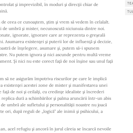
TE
trolat şi imprevizibil, în moduri şi direcţii chiar de
ină.
TU
de ceea ce cunoaştem, ştim şi vrem să vedem în celalalt.
i de umbră şi mister, necunoscută niciunuia dintre noi.
ionate, ignorate, ignorare care ar reprezenta o greşeală
. Asumarea existenţei şi puterii lor de influenţă şi decizie,
oastră de înţelegere, asumare şi, putem să-i spunem
astre. Nu putem ignora şi nici ascunde pentru multă vreme
nt. Şi nici nu este corect faţă de noi înşine sau unul faţă
m să ne asigurăm împotriva riscurilor pe care le implică
a existenţei acestei zone de mister şi manifestarea unei
 faţă de noi şi ceilalţi, cu credinţe idealiste şi încrederi
 replica dură a schimbărilor şi palma aruncării într-un abis
 de umbră ale sufletului şi personalităţii noastre nu joacă
e ori, după reguli de „logică” ale inimii şi psihicului, a
man, acel refugiu şi ancoră în jurul căreia se încarcă nevoile