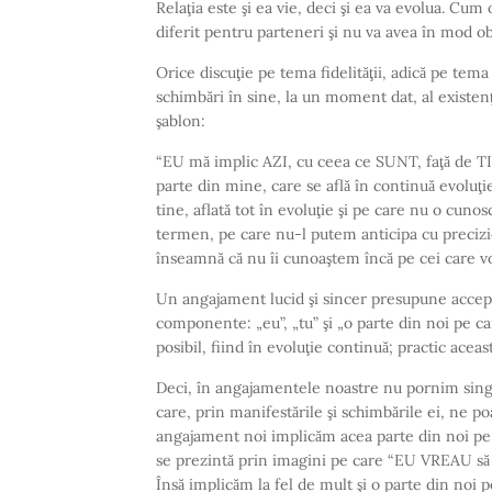
Relaţia este şi ea vie, deci şi ea va evolua. Cu
diferit pentru parteneri şi nu va avea în mod obl
Orice discuţie pe tema fidelităţii, adică pe te
schimbări în sine, la un moment dat, al existen
şablon:
“EU mă implic AZI, cu ceea ce SUNT, faţă de TI
parte din mine, care se află în continuă evoluţi
tine, aflată tot în evoluţie şi pe care nu o cuno
termen, pe care nu-l putem anticipa cu precizie
înseamnă că nu îi cunoaştem încă pe cei care vo
Un angajament lucid şi sincer presupune accept
componente: „eu”, „tu” şi „o parte din noi pe c
posibil, fiind în evoluţie continuă; practic acea
Deci, în angajamentele noastre nu pornim singuri
care, prin manifestările şi schimbările ei, ne poa
angajament noi implicăm acea parte din noi pe 
se prezintă prin imagini pe care “EU VREAU să
Însă implicăm la fel de mult şi o parte din noi