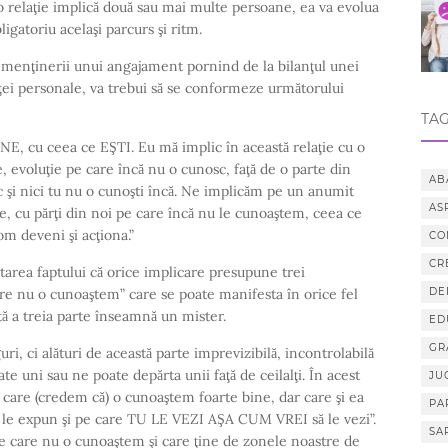
m o relaţie implică două sau mai multe persoane, ea va evolua
igatoriu acelaşi parcurs şi ritm.
ma menţinerii unui angajament pornind de la bilanţul unei
ţei personale, va trebui să se conformeze următorului
TAG
NE, cu ceea ce EŞTI. Eu mă implic în această relaţie cu o
e, evoluţie pe care încă nu o cunosc, faţă de o parte din
AB
sc şi nici tu nu o cunoşti încă. Ne implicăm pe un anumit
AS
, cu părţi din noi pe care încă nu le cunoaştem, ceea ce
m deveni şi acţiona.”
CO
CR
area faptului că orice implicare presupune trei
are nu o cunoaştem” care se poate manifesta în orice fel
DE
stă a treia parte înseamnă un mister.
ED
GR
, ci alături de această parte imprevizibilă, incontrolabilă
te uni sau ne poate depărta unii faţă de ceilalţi. În acest
JU
care (credem că) o cunoaştem foarte bine, dar care şi ea
PA
 le expun şi pe care TU LE VEZI AŞA CUM VREI să le vezi”.
SA
 pe care nu o cunoaştem şi care ţine de zonele noastre de