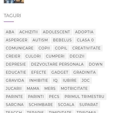
TAGURI
ABA
ACHIZITII
ADOLESCENT
ADOPTIA
ASPERGER
AUTISM
BEBELUS
CLASA 0
COMUNICARE
COPII
COPIL
CREATIVITATE
CREIER
CULORI
CUMPERI
DECIZII
DEPRESIE
DEZVOLTARE PERSONALA
DOWN
EDUCATIE
EFECTE
GADGET
GRADINITA
GRAVIDA
INHIBITIE
IQ
IUBIRE
JOC
JUCARII
MAMA
MERS
MOTRICITATE
PARINTE
PARINTI
PECS
PRIMUL TRIMESTRU
SARCINA
SCHIMBARE
SCOALA
SUPARAT
TEACCH
TERAPIE
TIMIDITATE
TRISOMIA