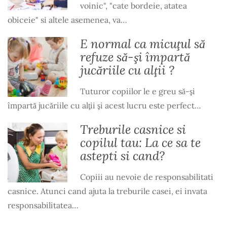
voinic", "cate bordeie, atatea
obiceie" si altele asemenea, va…
E normal ca micuţul să
refuze să-şi împartă
jucăriile cu alţii ?
Tuturor copiilor le e greu să-şi
împartă jucăriile cu alţii şi acest lucru este perfect…
Treburile casnice si
copilul tau: La ce sa te
astepti si cand?
Copiii au nevoie de responsabilitati
casnice. Atunci cand ajuta la treburile casei, ei invata
responsabilitatea…