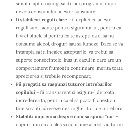
simplu fapt ca ajungi sa iti faci programul dupa
nevoia consumului acestor substante;
Ii stabilesti reguli clare
– ii explici ca aceste
reguli sunt facute pentru siguranta lui, pentru ca
ii vrei binele si pentru ca te astepti ca el sa nu
consume alcool, droguri sau sa fumeze. Daca se va
intampla sa iti incalce asteptarile, va trebui sa
suporte consecintele. Insa in cazul in care are un
comportament frumos in continuare, merita toata
aprecierea si trebuie recompensat;
Fii pregatit sa raspunzi tuturor intrebarilor
copilului
– fii transparent si asigura-l de toata
increderea ta, pentru ca el sa poata fi onest cu
tine si sa iti adreseze nestingherit orice intrebare;
Stabiliti impreuna despre cum sa spuna “nu”
–
copiii spun ca au ales sa consume alcool sau tutun