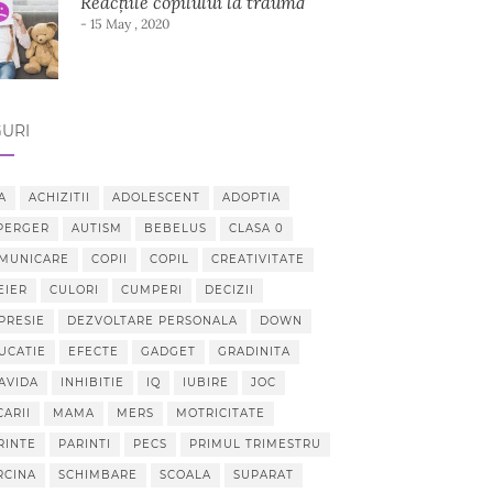
Reacțiile copilului la traumă
- 15 May , 2020
URI
A
ACHIZITII
ADOLESCENT
ADOPTIA
PERGER
AUTISM
BEBELUS
CLASA 0
MUNICARE
COPII
COPIL
CREATIVITATE
EIER
CULORI
CUMPERI
DECIZII
PRESIE
DEZVOLTARE PERSONALA
DOWN
UCATIE
EFECTE
GADGET
GRADINITA
AVIDA
INHIBITIE
IQ
IUBIRE
JOC
CARII
MAMA
MERS
MOTRICITATE
RINTE
PARINTI
PECS
PRIMUL TRIMESTRU
RCINA
SCHIMBARE
SCOALA
SUPARAT