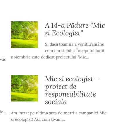
A 14-a Pădure "Mic
și Ecologist"
Și dacă toamna a venit...rămâne
cum am stabilit: Începutul lunii
noiembrie este dedicat proiectului "Mic…
 Mic
Mic si ecologist –
proiect de
responsabilitate
sociala
Mic…
Am intrat pe ultima suta de metri a campaniei Mic
si ecologist! Asa cum ti-am…