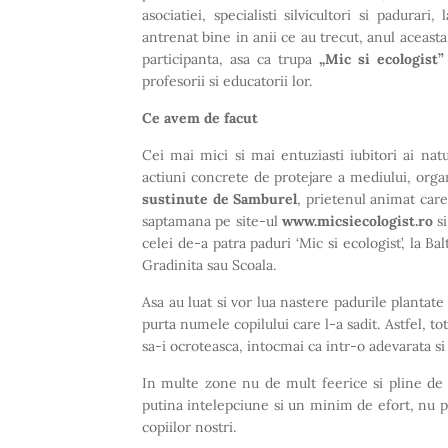
asociatiei, specialisti silvicultori si padurar
antrenat bine in anii ce au trecut, anul aceast
participanta, asa ca trupa
„Mic si ecologist
profesorii si educatorii lor.
Ce avem de facut
Cei mai mici si mai entuziasti iubitori ai natur
actiuni concrete de protejare a mediului, org
sustinute de Samburel
, prietenul animat care
saptamana pe site-ul
www.micsiecologist.ro
s
celei de-a patra paduri ‘Mic si ecologist’, la B
Gradinita sau Scoala.
Asa au luat si vor lua nastere padurile planta
purta numele copilului care l-a sadit. Astfel, to
sa-i ocroteasca, intocmai ca intr-o adevarata si
In multe zone nu de mult feerice si pline de 
putina intelepciune si un minim de efort, nu 
copiilor nostri.