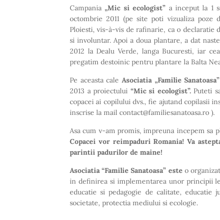
Campania
„Mic si ecologist”
a inceput la 1 
octombrie 2011 (pe site poti vizualiza poze d
Ploiesti, vis-à-vis de rafinarie, ca o declaratie
si involuntar. Apoi a doua plantare, a dat nas
2012 la Dealu Verde, langa Bucuresti, iar ce
pregatim destoinic pentru plantare la Balta Ne
Pe aceasta cale
Asociatia „Familie Sanatoasa
2013 a proiectului
“Mic si ecologist”.
Puteti s
copacei ai copilului dvs., fie ajutand copilasii i
inscrise la mail contact@familiesanatoasa.ro ).
Asa cum v-am promis, impreuna incepem sa pl
Copacei vor reimpaduri Romania! Va astept
parintii padurilor de maine!
Asociatia “Familie Sanatoasa” este
o organizat
in definirea si implementarea unor principii l
educatie si pedagogie de calitate, educatie j
societate, protectia mediului si ecologie.