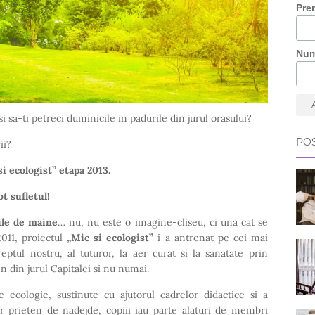
Pre
Nu
 si sa-ti petreci duminicile in padurile din jurul orasului?
POS
ii?
si ecologist” etapa 2013.
t sufletul!
ile de maine
… nu, nu este o imagine-cliseu, ci una cat se
011, proiectul
„Mic si ecologist”
i-a antrenat pe cei mai
reptul nostru, al tuturor, la aer curat si la sanatate prin
 din jurul Capitalei si nu numai.
e ecologie, sustinute cu ajutorul cadrelor didactice si a
r prieten de nadejde, copiii iau parte alaturi de membri