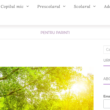
Copilul mic
Prescolarul
Scolarul
Ad
PENTRU PARINTI
Sear
URM
ABO
Ema