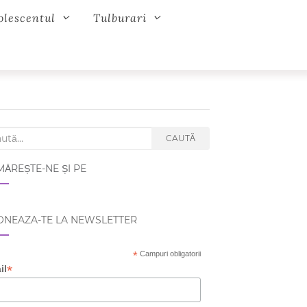
olescentul
Tulburari
ch for:
CAUTĂ
ĂREȘTE-NE ȘI PE
NEAZA-TE LA NEWSLETTER
*
Campuri obligatorii
*
il