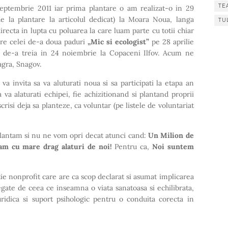
TE
septembrie 2011 iar prima plantare o am realizat-o in 29
e la plantare la articolul dedicat) la Moara Noua, langa
TU
 directa in lupta cu poluarea la care luam parte cu totii chiar
tere celei de-a doua paduri
„Mic si ecologist”
pe 28 aprilie
a de-a treia in 24 noiembrie la Copaceni Ilfov. Acum ne
agra, Snagov.
”
va invita sa va aluturati noua si sa participati la etapa an
a va alaturati echipei, fie achizitionand si plantand proprii
nscrisi deja sa planteze, ca voluntar (pe listele de voluntariat
antam si nu ne vom opri decat atunci cand:
Un Milion de
am cu mare drag alaturi de noi!
Pentru ca,
Noi suntem
ie nonprofit care are ca scop declarat si asumat implicarea
egate de ceea ce inseamna o viata sanatoasa si echilibrata,
uridica si suport psihologic pentru o conduita corecta in