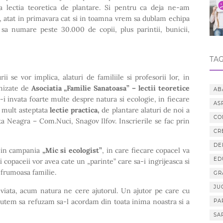
i, la lectia teoretica de plantare. Si pentru ca deja ne-am
a, atat in primavara cat si in toamna vrem sa dublam echipa
”
sa numare peste 30.000 de copii, plus parintii, bunicii,
TAG
ii se vor implica, alaturi de familiile si profesorii lor, in
anizate de
Asociatia „Familie Sanatoasa” – lectii teoretice
AB
-i invata foarte multe despre natura si ecologie, in fiecare
AS
i mult asteptata
lectie practica,
de plantare alaturi de noi a
CO
alta Neagra – Com.Nuci, Snagov Ilfov. Inscrierile se fac prin
CR
DE
te in campania
„Mic si ecologist”
, in care fiecare copacel va
ED
ti copaceii vor avea cate un „parinte” care sa-i ingrijeasca si
 frumoasa familie.
GR
JU
viata, acum natura ne cere ajutorul. Un ajutor pe care cu
putem sa refuzam sa-l acordam din toata inima noastra si a
PA
SA