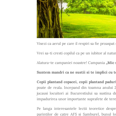
Visezi ca aerul pe care il respiri sa fie proaspat
Vrei sa-ti cresti copilul ca pe un iubitor al natur
Alatura-te campaniei noastre! Campania
„Mic 
Suntem mandri ca ne sustii si te implici cu to
Copii plantand copacei, copii plantand padur
poate de reala. Incepand din toamna anului 2
jucausi locuitori ai Bucurestiului sa sustina d
impadurirea unor importante suprafete de teren
Pe langa interesantele lectii teoretice despr
parintilor de catre AFS si Samburel, bunul lo