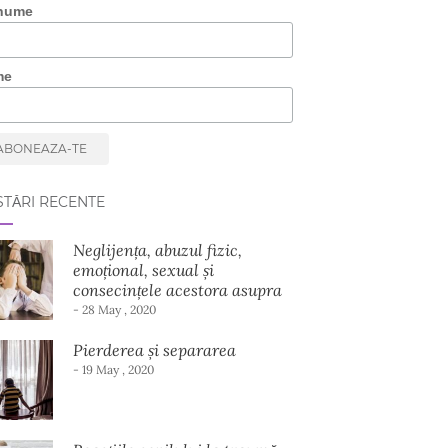
nume
me
TĂRI RECENTE
Neglijența, abuzul fizic,
emoțional, sexual și
consecințele acestora asupra
dezvoltării copilului
- 28 May , 2020
Pierderea și separarea
- 19 May , 2020