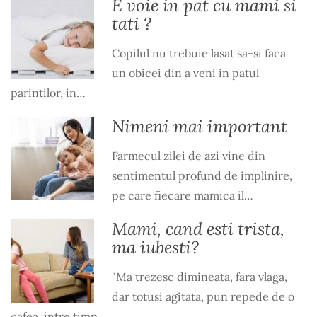
E voie in pat cu mami si
tati ?
Copilul nu trebuie lasat sa-si faca
un obicei din a veni in patul
parintilor, in…
Nimeni mai important
Farmecul zilei de azi vine din
sentimentul profund de implinire,
pe care fiecare mamica il…
Mami, cand esti trista,
ma iubesti?
"Ma trezesc dimineata, fara vlaga,
dar totusi agitata, pun repede de o
cafea, intre timp…