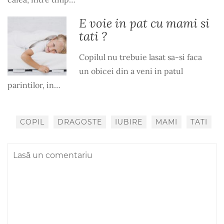
E voie in pat cu mami si
tati ?
Copilul nu trebuie lasat sa-si faca
un obicei din a veni in patul
parintilor, in…
COPIL
DRAGOSTE
IUBIRE
MAMI
TATI