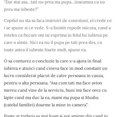
“Dar stai asa…tati nu prea ma pupa…inseamna ca nu
prea ma iubeste?”
Copilul nu sta sa faca insiruiri de conexiuni, el crede ce
i se spune si ce vede. S-a linistit repede micuta, cand a
inteles ca fiecare om isi exprima in felul lui iubirea pe
care o simte. Nici ea nu il pupa pe tati prea des, cu
toate astea il iubeste foarte mult, spune ea.
O sa conturez o concluzie la care s-a ajuns in final:
iubirea e atunci cand cineva face in mod constant un
lucru considerat placut de catre persoana in cauza,
pentru o alta persoana. “Asa cum tati ma face avion
mereu cand vine de la serviciu, buni imi face orez cu
lapte cand ma duc la ea, mami ma pupa si Mushu
(catelul familiei) doarme la mine in camera”.
Poate ar trebuia sa mai luam si noi aminte din cand in