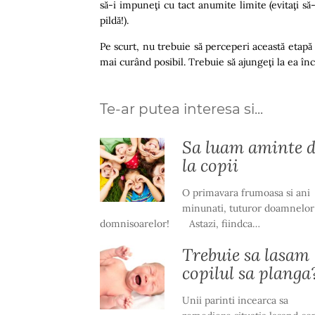
să-i impuneţi cu tact anumite limite (evitaţi s
pildă!).
Pe scurt, nu trebuie să perceperi această etapă
mai curând posibil. Trebuie să ajungeţi la ea înc
Te-ar putea interesa si...
Sa luam aminte d
la copii
O primavara frumoasa si ani
minunati, tuturor doamnelor 
domnisoarelor! Astazi, fiindca…
Trebuie sa lasam
copilul sa planga
Unii parinti incearca sa