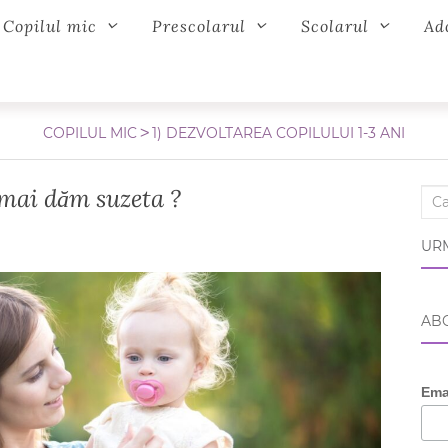
Copilul mic
Prescolarul
Scolarul
Ad
COPILUL MIC
1) DEZVOLTAREA COPILULUI 1-3 ANI
i mai dăm suzeta ?
Sear
URM
ABO
Ema