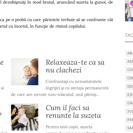
ă-l dezobişnuiţi în mod brutal, aruncând suzeta la gunoi, de
 ca pe o probă cu care părintele trebuie să se confrunte cât
etul cu încetul, în funcţie de ritmul copilului.
TAG
AB
e
Relaxeaza-te ca sa
AS
nu clachezi
CO
CR
Confruntaţi cu nenumăratele
DE
si
îngrijiri şi cu atenţia permanentă
de care are nevoie nou-născutul, unii părinţi…
ED
GR
Cum il faci sa
JU
?
renunte la suzeta
PA
Pentru unii copii, suzeta
SA