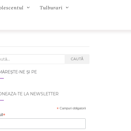
olescentul
Tulburari
ch for:
CAUTĂ
ĂREȘTE-NE ȘI PE
NEAZA-TE LA NEWSLETTER
*
Campuri obligatorii
*
il