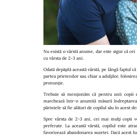
Nu există o vârstă anume, dar este sigur că cei
cu vârsta de 2-3 ani.
Odată depăşită această vârstă, pe lângă faptul c
partea prietenilor sau chiar a adulţilor, folosi
pronunţie.
Trebuie să menţionăm că pentru unii copii de
marchează într-o anumită măsură îndreptarea
părintele să fie alături de copilul său în acest 
Spre vârsta de
2-3
ani, cei mai mulţi copii v
preferate. La această vârstă, copilul este atr
favorizează abandonarea suzetei. Dacă acest luc