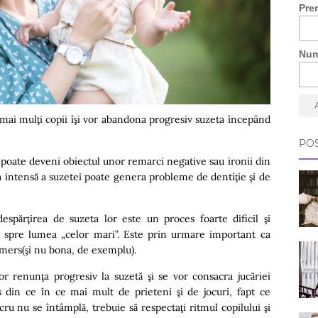
Pre
Nu
 mai mulţi copii îşi vor abandona progresiv suzeta începând
POS
ă poate deveni obiectul unor remarci negative sau ironii din
rea intensă a suzetei poate genera probleme de dentiţie şi de
spărţirea de suzeta lor este un proces foarte dificil şi
 spre lumea „celor mari”. Este prin urmare important ca
demers
(şi nu bona, de exemplu).
or renunţa progresiv la suzetă şi se vor consacra jucăriei
as din ce în ce mai mult de prieteni şi de jocuri, fapt ce
ru nu se întâmplă, trebuie să respectaţi ritmul copilului şi