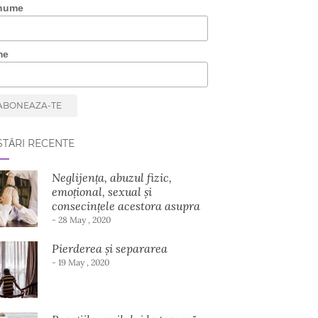
nume
me
TĂRI RECENTE
Neglijența, abuzul fizic,
emoțional, sexual și
consecințele acestora asupra
dezvoltării copilului
- 28 May , 2020
Pierderea și separarea
- 19 May , 2020