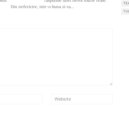
ilul
raspunde unei nevoi foarte reale.
TE
Din nefericire, intr-o buna zi va…
TU