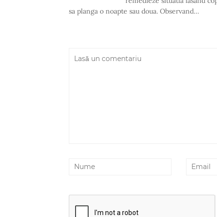
remedieze situatia lasand cop
sa planga o noapte sau doua. Observand…