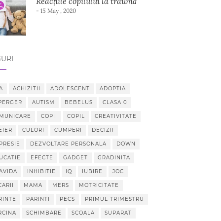
Reacțiile copilului la traumă
- 15 May , 2020
URI
A
ACHIZITII
ADOLESCENT
ADOPTIA
PERGER
AUTISM
BEBELUS
CLASA 0
MUNICARE
COPII
COPIL
CREATIVITATE
EIER
CULORI
CUMPERI
DECIZII
PRESIE
DEZVOLTARE PERSONALA
DOWN
UCATIE
EFECTE
GADGET
GRADINITA
AVIDA
INHIBITIE
IQ
IUBIRE
JOC
CARII
MAMA
MERS
MOTRICITATE
RINTE
PARINTI
PECS
PRIMUL TRIMESTRU
RCINA
SCHIMBARE
SCOALA
SUPARAT