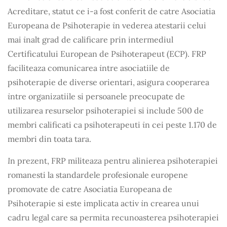
Acreditare, statut ce i-a fost conferit de catre Asociatia
i
Europeana de Psihoterapie
n vederea atestarii celui
i
mai
nalt grad de calificare prin intermediul
Certificatului European de Psihoterapeut (ECP). FRP
i
faciliteaza comunicarea
ntre asociatiile de
psihoterapie de diverse orientari, asigura cooperarea
i
ntre organizatiile si persoanele preocupate de
utilizarea resurselor psihoterapiei si include 500 de
i
membri calificati ca psihoterapeuti
n cei peste 1.170 de
membri din toata tara.
I
n prezent, FRP militeaza pentru alinierea psihoterapiei
romanesti la standardele profesionale europene
promovate de catre Asociatia Europeana de
i
Psihoterapie si este implicata activ
n crearea unui
cadru legal care sa permita recunoasterea psihoterapiei