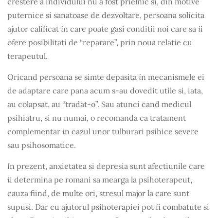
crestere a individului nu a fost prielnic si, din motive
puternice si sanatoase de dezvoltare, persoana solicita
i
i
ajutor calificat
n care poate gasi conditii noi care sa
i
ofere posibilitati de “reparare”, prin noua relatie cu
terapeutul.
i
Oricand persoana se simte depasita
n mecanismele ei
de adaptare care pana acum s-au dovedit utile si, iata,
au colapsat, au “tradat-o”. Sau atunci cand medicul
psihiatru, si nu numai, o recomanda ca tratament
i
complementar
n cazul unor tulburari psihice severe
sau psihosomatice.
I
n prezent, anxietatea si depresia sunt afectiunile care
i
i determina pe romani sa mearga la psihoterapeut,
cauza fiind, de multe ori, stresul major la care sunt
supusi. Dar cu ajutorul psihoterapiei pot fi combatute si