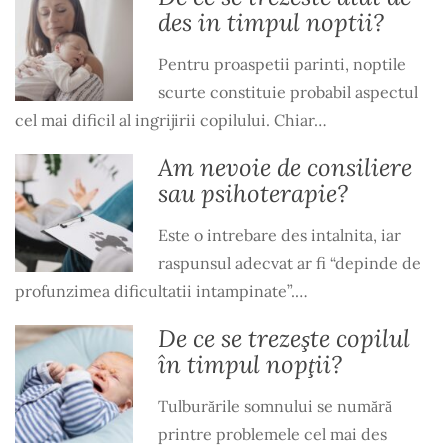
des in timpul noptii?
Pentru proaspetii parinti, noptile
scurte constituie probabil aspectul
cel mai dificil al ingrijirii copilului. Chiar…
Am nevoie de consiliere
sau psihoterapie?
Este o intrebare des intalnita, iar
raspunsul adecvat ar fi “depinde de
profunzimea dificultatii intampinate”.…
De ce se trezeşte copilul
în timpul nopţii?
Tulburările somnului se numără
printre problemele cel mai des