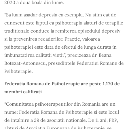
2020 a doua boala din lume.
“Sa luam asadar depresia ca exemplu. Nu stim cat de
cunoscut este faptul ca psihoterapia alaturi de terapiile
traditionale conduce la remiterea episodului depresiv
si la prevenirea recaderilor. Practic, valoarea
i
psihoterapiei este data de efectul de lunga durata
n
i
mbunatatirea calitatii vietii”, precizeaza dr. Ileana
Botezat-Antonescu, presedintele Federatiei Romane de
Psihoterapie.
Federatia Romana de Psihoterapie are peste 1.170 de
membri calificati
“Comunitatea psihoterapeutilor din Romania are un
nume: Federatia Romana de Psihoterapie si este locul
i
de
ntalnire a 29 de asociatii nationale. De 11 ani, FRP,
alaturi de Asociatia Europeana de Psihoterapie, se