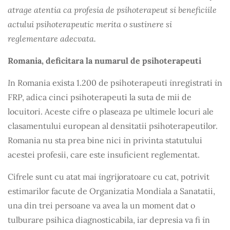
atrage atentia ca profesia de psihoterapeut si beneficiile
actului psihoterapeutic merita o sustinere si
reglementare adecvata.
Romania, deficitara la numarul de psihoterapeuti
I
i
i
n Romania exista 1.200 de psihoterapeuti
nregistrati
n
FRP, adica cinci psihoterapeuti la suta de mii de
locuitori. Aceste cifre o plaseaza pe ultimele locuri ale
clasamentului european al densitatii psihoterapeutilor.
i
Romania nu sta prea bine nici
n privinta statutului
acestei profesii, care este insuficient reglementat.
i
Cifrele sunt cu atat mai
ngrijoratoare cu cat, potrivit
estimarilor facute de Organizatia Mondiala a Sanatatii,
una din trei persoane va avea la un moment dat o
i
tulburare psihica diagnosticabila, iar depresia va fi
n