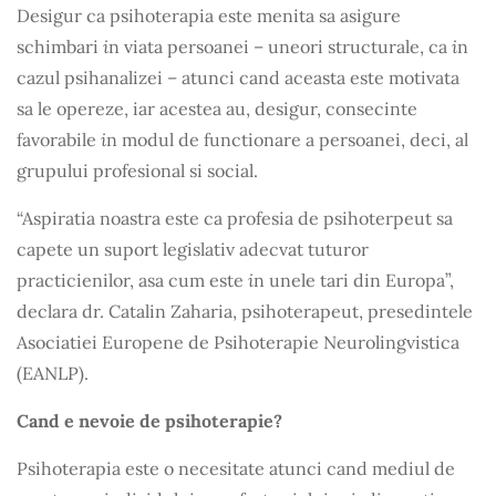
Desigur ca psihoterapia este menita sa asigure
i
i
schimbari
n viata persoanei – uneori structurale, ca
n
cazul psihanalizei – atunci cand aceasta este motivata
sa le opereze, iar acestea au, desigur, consecinte
i
favorabile
n modul de functionare a persoanei, deci, al
grupului profesional si social.
“Aspiratia noastra este ca profesia de psihoterpeut sa
capete un suport legislativ adecvat tuturor
i
practicienilor, asa cum este
n unele tari din Europa”,
declara dr. Catalin Zaharia, psihoterapeut, presedintele
Asociatiei Europene de Psihoterapie Neurolingvistica
(EANLP).
Cand e nevoie de psihoterapie?
Psihoterapia este o necesitate atunci cand mediul de