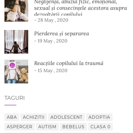
Neglijența, abuzul fizic, emoțional,
sexual și consecințele acestora asupra
dezvoltării copilului
- 28 May , 2020
Pierderea și separarea
- 19 May , 2020
Reacțiile copilului la traumă
- 15 May , 2020
TAGURI
ABA
ACHIZITII
ADOLESCENT
ADOPTIA
ASPERGER
AUTISM
BEBELUS
CLASA 0