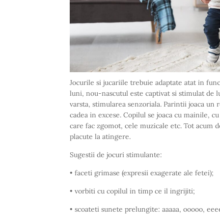
Jocurile si jucariile trebuie adaptate atat in func
luni, nou-nascutul este captivat si stimulat de 
varsta, stimularea senzoriala. Parintii joaca un 
cadea in excese. Copilul se joaca cu mainile, cu
care fac zgomot, cele muzicale etc. Tot acum de
placute la atingere.
Sugestii de jocuri stimulante:
• faceti grimase (expresii exagerate ale fetei);
• vorbiti cu copilul in timp ce il ingrijiti;
• scoateti sunete prelungite: aaaaa, ooooo, eee