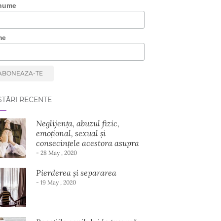
nume
me
TĂRI RECENTE
Neglijența, abuzul fizic,
emoțional, sexual și
consecințele acestora asupra
dezvoltării copilului
- 28 May , 2020
Pierderea și separarea
- 19 May , 2020