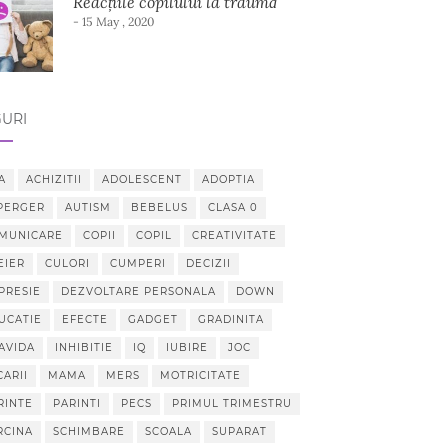
Reacțiile copilului la traumă
- 15 May , 2020
URI
A
ACHIZITII
ADOLESCENT
ADOPTIA
PERGER
AUTISM
BEBELUS
CLASA 0
MUNICARE
COPII
COPIL
CREATIVITATE
EIER
CULORI
CUMPERI
DECIZII
PRESIE
DEZVOLTARE PERSONALA
DOWN
UCATIE
EFECTE
GADGET
GRADINITA
AVIDA
INHIBITIE
IQ
IUBIRE
JOC
CARII
MAMA
MERS
MOTRICITATE
RINTE
PARINTI
PECS
PRIMUL TRIMESTRU
RCINA
SCHIMBARE
SCOALA
SUPARAT