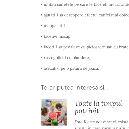
• imitati sunetele pe care le face el, incurajandu
• ajutati-l sa descopere efectul catifelat al obiec
• mangaiati-l;
• faceti-i masaj;
• faceti-l sa pedaleze cu picioarele sau cu bratel
• rostogoliti-l cu blandete;
• asezati-l pe o patura de joaca.
Te-ar putea interesa si...
Toate la timpul
potrivit
Este foarte adevărat că există
situaţii în care părinţii nu au 