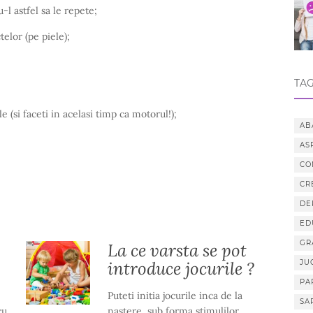
-l astfel sa le repete;
telor (pe piele);
TAG
e (si faceti in acelasi timp ca motorul!);
AB
AS
CO
CR
DE
ED
GR
La ce varsta se pot
introduce jocurile ?
JU
PA
Puteti initia jocurile inca de la
SA
cu
nastere, sub forma stimulilor