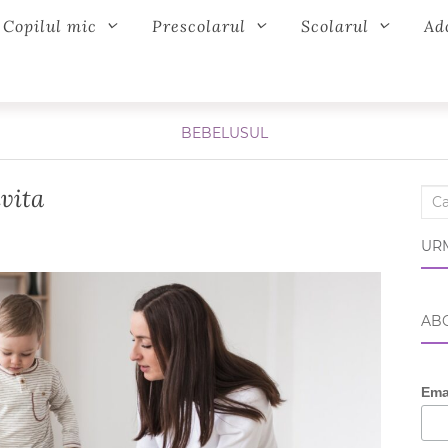
Copilul mic
Prescolarul
Scolarul
Ad
BEBELUSUL
ivita
Sear
URM
ABO
Ema