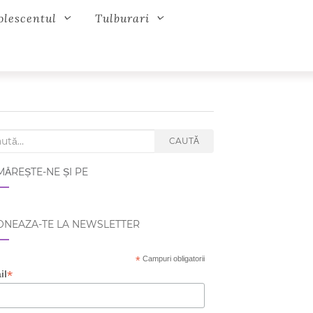
olescentul
Tulburari
ch for:
CAUTĂ
ĂREȘTE-NE ȘI PE
NEAZA-TE LA NEWSLETTER
*
Campuri obligatorii
*
il