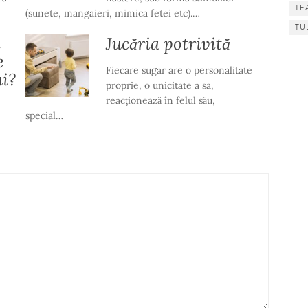
TE
(sunete, mangaieri, mimica fetei etc).…
TU
l
Jucăria potrivită
e
Fiecare sugar are o personalitate
ui?
proprie, o unicitate a sa,
reacţionează în felul său,
special…