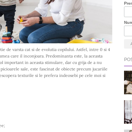
Pre
Nu
tie de varsta cat si de evolutia copilului. Astfel, intre 0 si 4
lumea care il in­conjoara. Predominanta este, la aceasta
POS
rol important in aceasta stimulare, dar cu grija de a nu
 picioarele sale, este fascinat de obiecte precum jucariile
scopera texturile si le prefera indeosebi pe cele moi si
ee;