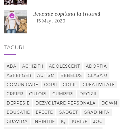
Reacțiile copilului la traumă
- 15 May , 2020
TAGURI
ABA
ACHIZITII
ADOLESCENT
ADOPTIA
ASPERGER
AUTISM
BEBELUS
CLASA 0
COMUNICARE
COPII
COPIL
CREATIVITATE
CREIER
CULORI
CUMPERI
DECIZII
DEPRESIE
DEZVOLTARE PERSONALA
DOWN
EDUCATIE
EFECTE
GADGET
GRADINITA
GRAVIDA
INHIBITIE
IQ
IUBIRE
JOC