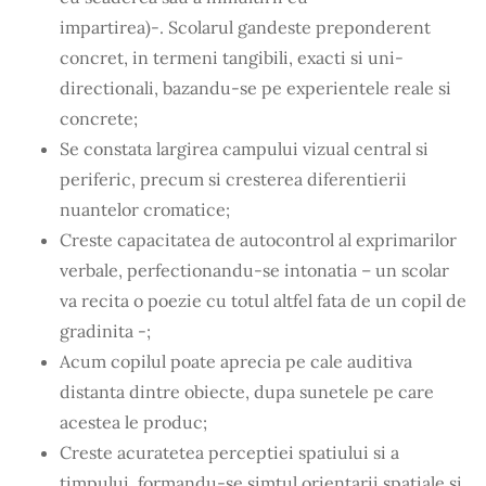
impartirea)-. Scolarul gandeste preponderent
concret, in termeni tangibili, exacti si uni-
directionali, bazandu-se pe experientele reale si
concrete;
Se constata largirea campului vizual central si
periferic, precum si cresterea diferentierii
nuantelor cromatice;
Creste capacitatea de autocontrol al exprimarilor
verbale, perfectionandu-se intonatia – un scolar
va recita o poezie cu totul altfel fata de un copil de
gradinita -;
Acum copilul poate aprecia pe cale auditiva
distanta dintre obiecte, dupa sunetele pe care
acestea le produc;
Creste acuratetea perceptiei spatiului si a
timpului, formandu-se simtul orientarii spatiale si