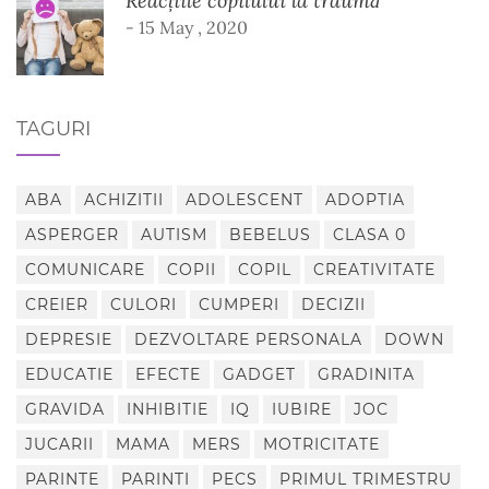
- 15 May , 2020
TAGURI
ABA
ACHIZITII
ADOLESCENT
ADOPTIA
ASPERGER
AUTISM
BEBELUS
CLASA 0
COMUNICARE
COPII
COPIL
CREATIVITATE
CREIER
CULORI
CUMPERI
DECIZII
DEPRESIE
DEZVOLTARE PERSONALA
DOWN
EDUCATIE
EFECTE
GADGET
GRADINITA
GRAVIDA
INHIBITIE
IQ
IUBIRE
JOC
JUCARII
MAMA
MERS
MOTRICITATE
PARINTE
PARINTI
PECS
PRIMUL TRIMESTRU