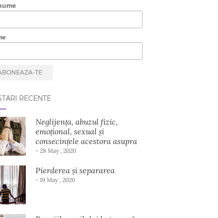
nume
me
TĂRI RECENTE
Neglijența, abuzul fizic,
emoțional, sexual și
consecințele acestora asupra
dezvoltării copilului
- 28 May , 2020
Pierderea și separarea
- 19 May , 2020