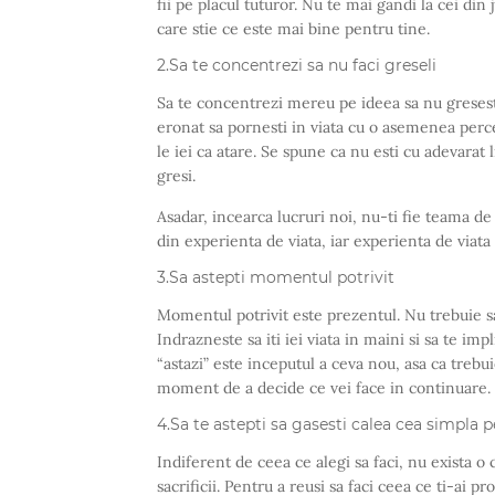
fii pe placul tuturor. Nu te mai gandi la cei din
care stie ce este mai bine pentru tine.
2.Sa te concentrezi sa nu faci greseli
Sa te concentrezi mereu pe ideea sa nu gresesti 
eronat sa pornesti in viata cu o asemenea percept
le iei ca atare. Se spune ca nu esti cu adevarat 
gresi.
Asadar, incearca lucruri noi, nu-ti fie teama d
din experienta de viata, iar experienta de viata 
3.Sa astepti momentul potrivit
Momentul potrivit este prezentul. Nu trebuie sa 
Indrazneste sa iti iei viata in maini si sa te imp
“astazi” este inceputul a ceva nou, asa ca treb
moment de a decide ce vei face in continuare.
4.Sa te astepti sa gasesti calea cea simpla p
Indiferent de ceea ce alegi sa faci, nu exista o 
sacrificii. Pentru a reusi sa faci ceea ce ti-ai 