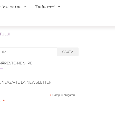
olescentul
Tulburari
TULUI
ch for:
CAUTĂ
ĂREȘTE-NE ȘI PE
NEAZA-TE LA NEWSLETTER
*
Campuri obligatorii
*
il