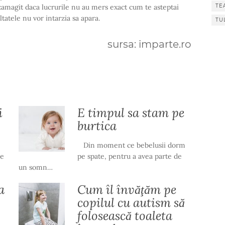
zamagit daca lucrurile nu au mers exact cum te asteptai
TE
ltatele nu vor intarzia sa apara.
TU
sursa: imparte.ro
i
E timpul sa stam pe
burtica
Din moment ce bebelusii dorm
pe
pe spate, pentru a avea parte de
un somn…
a
Cum îl învăţăm pe
copilul cu autism să
folosească toaleta