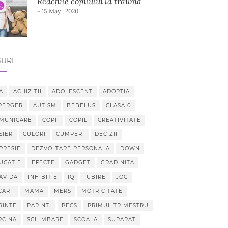
Reacțiile copilului la traumă
- 15 May , 2020
URI
A
ACHIZITII
ADOLESCENT
ADOPTIA
PERGER
AUTISM
BEBELUS
CLASA 0
MUNICARE
COPII
COPIL
CREATIVITATE
EIER
CULORI
CUMPERI
DECIZII
PRESIE
DEZVOLTARE PERSONALA
DOWN
UCATIE
EFECTE
GADGET
GRADINITA
AVIDA
INHIBITIE
IQ
IUBIRE
JOC
CARII
MAMA
MERS
MOTRICITATE
RINTE
PARINTI
PECS
PRIMUL TRIMESTRU
RCINA
SCHIMBARE
SCOALA
SUPARAT