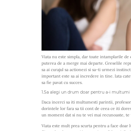
Viata nu este simpla, dar toate intamplarile de 
puterea de a merge mai departe. Greselile repr
sa ai curajul sa actionezi si sa-ti urmezi instinct
important este sa ai incredere in tine. Iata cat
sa fie pavat cu succes.
1.Sa alegi un drum doar pentru a-i multumi p
Daca incerci sa iti multumesti parintii, profesori
dorintele lor fara sa tii cont de ceea ce iti dore
un moment dat si nu te vei mai recunoaste, te v
Viata este mult prea scurta pentru a face doar l