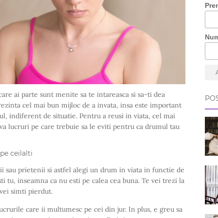
Pre
Nu
care ai parte sunt menite sa te intareasca si sa-ti dea
POS
ezinta cel mai bun mijloc de a invata, insa este important
ul, indiferent de situatie. Pentru a reusi in viata, cel mai
eva lucruri pe care trebuie sa le eviti pentru ca drumul tau
e ceilalti
i sau prietenii si astfel alegi un drum in viata in functie de
sti tu, inseamna ca nu esti pe calea cea buna. Te vei trezi la
ei simti pierdut.
ucrurile care ii multumesc pe cei din jur. In plus, e greu sa