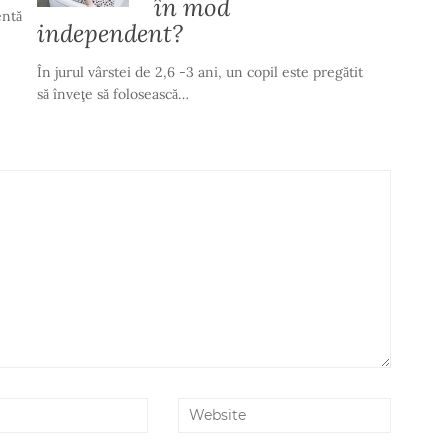
în mod
entă
independent?
În jurul vârstei de 2,6 -3 ani, un copil este pregătit
să înveţe să folosească…