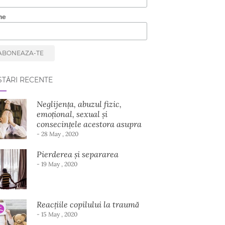
me
TĂRI RECENTE
Neglijența, abuzul fizic,
emoțional, sexual și
consecințele acestora asupra
dezvoltării copilului
- 28 May , 2020
Pierderea și separarea
- 19 May , 2020
Reacțiile copilului la traumă
- 15 May , 2020