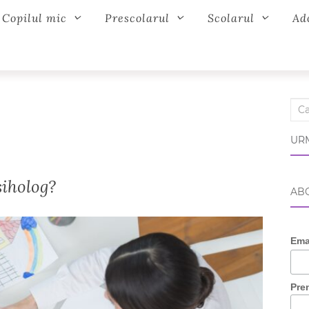
Copilul mic
Prescolarul
Scolarul
Ad
Sear
URM
siholog?
ABO
Ema
Pre