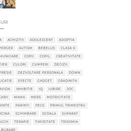
URI
A
ACHIZITII
ADOLESCENT
ADOPTIA
PERGER
AUTISM
BEBELUS
CLASA 0
MUNICARE
COPII
COPIL
CREATIVITATE
EIER
CULORI
CUMPERI
DECIZII
PRESIE
DEZVOLTARE PERSONALA
DOWN
UCATIE
EFECTE
GADGET
GRADINITA
AVIDA
INHIBITIE
IQ
IUBIRE
JOC
CARII
MAMA
MERS
MOTRICITATE
RINTE
PARINTI
PECS
PRIMUL TRIMESTRU
RCINA
SCHIMBARE
SCOALA
SUPARAT
ACCH
TERAPIE
TIMIDITATE
TRISOMIA
LBURARE