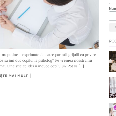
Nu
POS
 nu putine – exprimate de catre parintii grijulii cu privire
e ce sa imi duc copilul la psiholog? Pe vremea noastra nu
me. Cine stie ce idei ii induce copilului? Pot sa […]
EȘTE MAI MULT