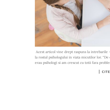
Acest articol vine drept raspuns la intrebarile –
la rostul psihologului in viata micutilor lor. “D
erau psihologi si am crescut cu totii fara proble
CIT