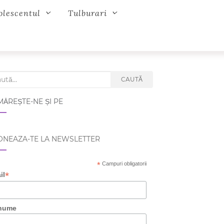
olescentul
Tulburari
ch for:
CAUTĂ
ĂREȘTE-NE ȘI PE
NEAZA-TE LA NEWSLETTER
*
Campuri obligatorii
*
il
nume