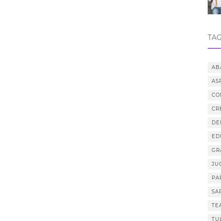
TAG
AB
AS
CO
CR
DE
ED
GR
JU
PA
SA
TE
TU