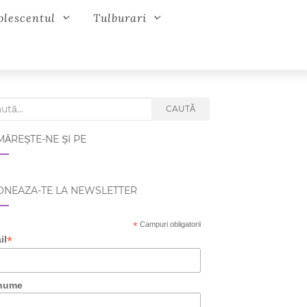
olescentul
Tulburari
ch for:
CAUTĂ
ĂREȘTE-NE ȘI PE
NEAZA-TE LA NEWSLETTER
*
Campuri obligatorii
*
il
nume