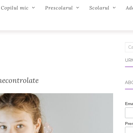
Copilul mic
Prescolarul
Scolarul
Ad
Sear
URM
 necontrolate
ABO
Ema
Pre