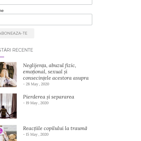
me
TĂRI RECENTE
Neglijența, abuzul fizic,
emoțional, sexual și
consecințele acestora asupra
dezvoltării copilului
- 28 May , 2020
Pierderea și separarea
- 19 May , 2020
Reacțiile copilului la traumă
- 15 May , 2020