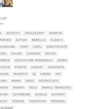
URI
A
ACHIZITII
ADOLESCENT
ADOPTIA
PERGER
AUTISM
BEBELUS
CLASA 0
MUNICARE
COPII
COPIL
CREATIVITATE
EIER
CULORI
CUMPERI
DECIZII
PRESIE
DEZVOLTARE PERSONALA
DOWN
UCATIE
EFECTE
GADGET
GRADINITA
AVIDA
INHIBITIE
IQ
IUBIRE
JOC
CARII
MAMA
MERS
MOTRICITATE
RINTE
PARINTI
PECS
PRIMUL TRIMESTRU
RCINA
SCHIMBARE
SCOALA
SUPARAT
ACCH
TERAPIE
TIMIDITATE
TRISOMIA
LBURARE