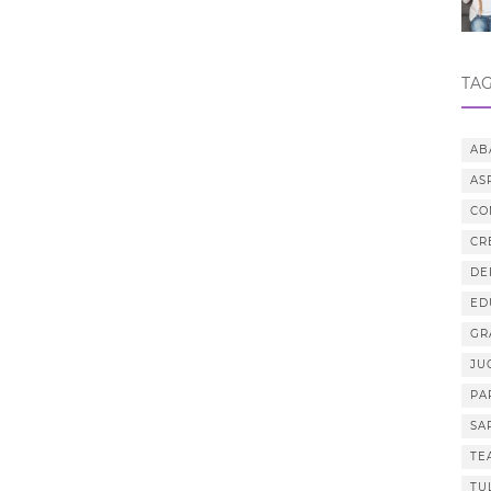
TAG
AB
AS
CO
CR
DE
ED
GR
JU
PA
SA
TE
TU